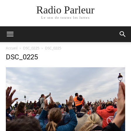
Radio Parleur
Le son de toutes les luttes
Accueil
DSC_0225
DSC_0225
DSC_0225