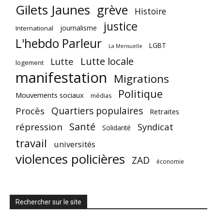
Gilets Jaunes
grève
Histoire
justice
journalisme
International
L'hebdo Parleur
LGBT
La Mensuelle
Lutte locale
Lutte
logement
manifestation
Migrations
Politique
Mouvements sociaux
médias
Quartiers populaires
Procès
Retraites
Santé
répression
Syndicat
Solidarité
travail
universités
violences policières
ZAD
économie
Rechercher sur le site