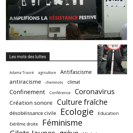
Les mots des luttes
Antifascisme
Adama Traoré
agriculture
antiracisme
climat
cheminots
Coronavirus
Confinement
Conférence
Culture fraîche
Création sonore
Ecologie
désobéissance civile
Education
Féminisme
Extrême droite