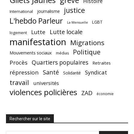
Gilets Jaunes
grève
Histoire
justice
journalisme
International
L'hebdo Parleur
LGBT
La Mensuelle
Lutte locale
Lutte
logement
manifestation
Migrations
Politique
Mouvements sociaux
médias
Quartiers populaires
Procès
Retraites
Santé
répression
Syndicat
Solidarité
travail
universités
violences policières
ZAD
économie
Rechercher sur le site