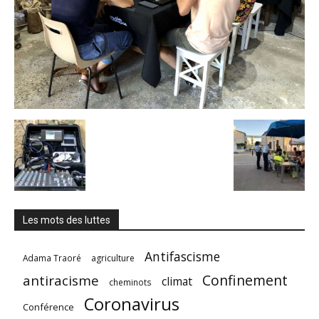
Les mots des luttes
Antifascisme
Adama Traoré
agriculture
Confinement
antiracisme
climat
cheminots
Coronavirus
Conférence