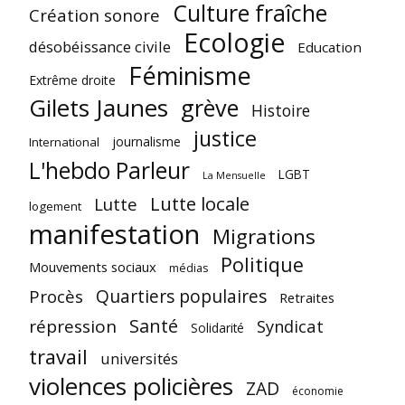
Culture fraîche
Création sonore
Ecologie
désobéissance civile
Education
Féminisme
Extrême droite
Gilets Jaunes
grève
Histoire
justice
journalisme
International
L'hebdo Parleur
LGBT
La Mensuelle
Lutte locale
Lutte
logement
manifestation
Migrations
Politique
Mouvements sociaux
médias
Quartiers populaires
Procès
Retraites
Santé
répression
Syndicat
Solidarité
travail
universités
violences policières
ZAD
économie