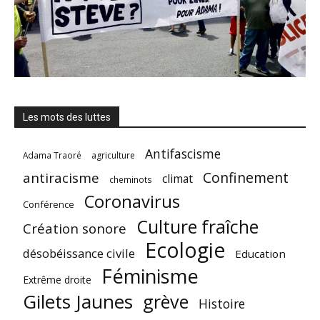
Les mots des luttes
Antifascisme
Adama Traoré
agriculture
Confinement
antiracisme
climat
cheminots
Coronavirus
Conférence
Culture fraîche
Création sonore
Ecologie
désobéissance civile
Education
Féminisme
Extrême droite
Gilets Jaunes
grève
Histoire