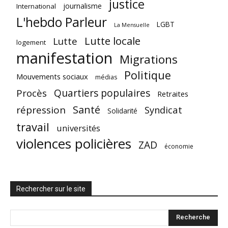
justice
journalisme
International
L'hebdo Parleur
LGBT
La Mensuelle
Lutte locale
Lutte
logement
manifestation
Migrations
Politique
Mouvements sociaux
médias
Quartiers populaires
Procès
Retraites
Santé
répression
Syndicat
Solidarité
travail
universités
violences policières
ZAD
économie
Rechercher sur le site