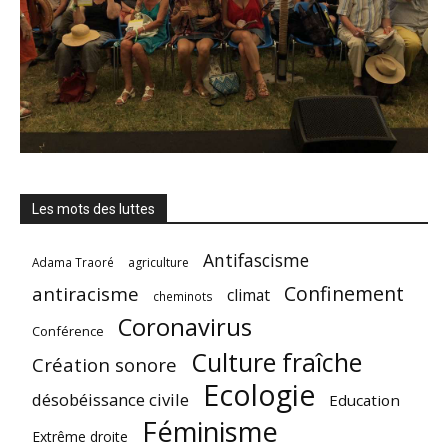
Les mots des luttes
Antifascisme
Adama Traoré
agriculture
Confinement
antiracisme
climat
cheminots
Coronavirus
Conférence
Culture fraîche
Création sonore
Ecologie
désobéissance civile
Education
Féminisme
Extrême droite