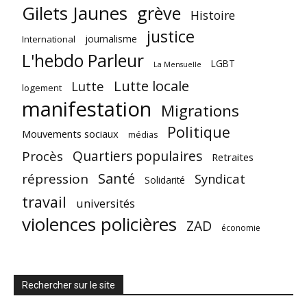
Gilets Jaunes
grève
Histoire
justice
journalisme
International
L'hebdo Parleur
LGBT
La Mensuelle
Lutte locale
Lutte
logement
manifestation
Migrations
Politique
Mouvements sociaux
médias
Quartiers populaires
Procès
Retraites
Santé
répression
Syndicat
Solidarité
travail
universités
violences policières
ZAD
économie
Rechercher sur le site