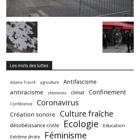
Les mots des luttes
Antifascisme
Adama Traoré
agriculture
Confinement
antiracisme
climat
cheminots
Coronavirus
Conférence
Culture fraîche
Création sonore
Ecologie
désobéissance civile
Education
Féminisme
Extrême droite