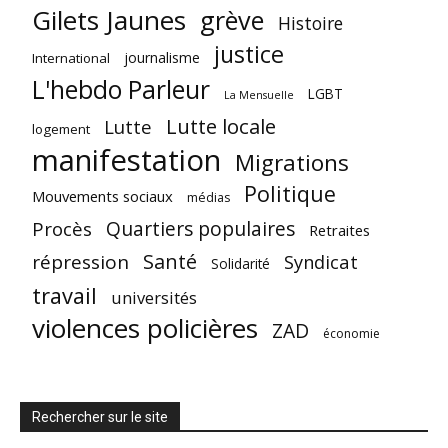
Gilets Jaunes
grève
Histoire
justice
journalisme
International
L'hebdo Parleur
LGBT
La Mensuelle
Lutte locale
Lutte
logement
manifestation
Migrations
Politique
Mouvements sociaux
médias
Quartiers populaires
Procès
Retraites
Santé
répression
Syndicat
Solidarité
travail
universités
violences policières
ZAD
économie
Rechercher sur le site