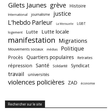
Gilets Jaunes
grève
Histoire
justice
journalisme
International
L'hebdo Parleur
LGBT
La Mensuelle
Lutte locale
Lutte
logement
manifestation
Migrations
Politique
Mouvements sociaux
médias
Quartiers populaires
Procès
Retraites
Santé
répression
Syndicat
Solidarité
travail
universités
violences policières
ZAD
économie
Rechercher sur le site