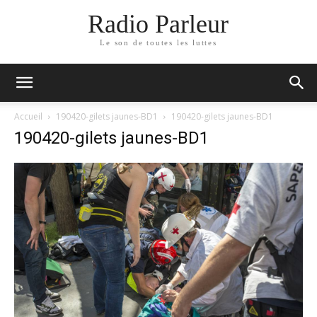
Radio Parleur
Le son de toutes les luttes
Accueil
190420-gilets jaunes-BD1
190420-gilets jaunes-BD1
190420-gilets jaunes-BD1