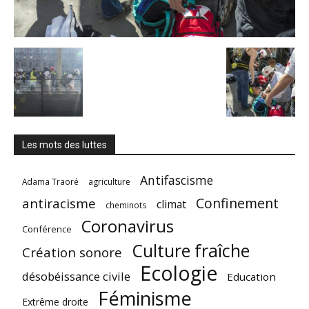
Les mots des luttes
Antifascisme
Adama Traoré
agriculture
Confinement
antiracisme
climat
cheminots
Coronavirus
Conférence
Culture fraîche
Création sonore
Ecologie
désobéissance civile
Education
Féminisme
Extrême droite