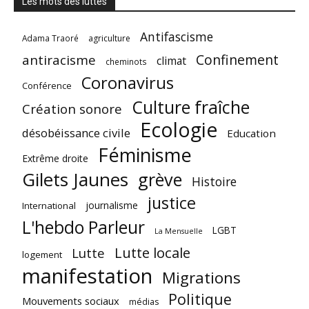
Les mots des luttes
Antifascisme
Adama Traoré
agriculture
Confinement
antiracisme
climat
cheminots
Coronavirus
Conférence
Culture fraîche
Création sonore
Ecologie
désobéissance civile
Education
Féminisme
Extrême droite
Gilets Jaunes
grève
Histoire
justice
journalisme
International
L'hebdo Parleur
LGBT
La Mensuelle
Lutte locale
Lutte
logement
manifestation
Migrations
Politique
Mouvements sociaux
médias