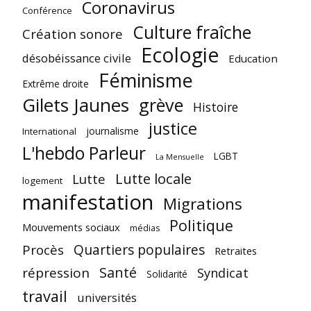
Coronavirus
Conférence
Culture fraîche
Création sonore
Ecologie
désobéissance civile
Education
Féminisme
Extrême droite
Gilets Jaunes
grève
Histoire
justice
journalisme
International
L'hebdo Parleur
LGBT
La Mensuelle
Lutte locale
Lutte
logement
manifestation
Migrations
Politique
Mouvements sociaux
médias
Quartiers populaires
Procès
Retraites
Santé
répression
Syndicat
Solidarité
travail
universités