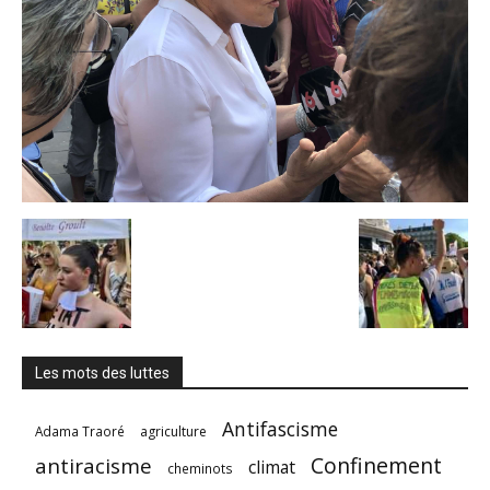
Les mots des luttes
Antifascisme
Adama Traoré
agriculture
Confinement
antiracisme
climat
cheminots