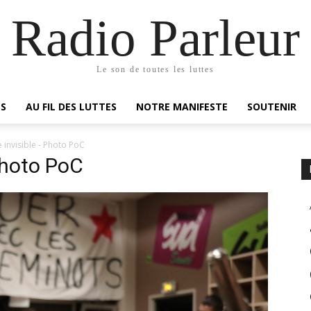
Radio Parleur
Le son de toutes les luttes
ES
AU FIL DES LUTTES
NOTRE MANIFESTE
SOUTENIR
e invisible - Photo PoC
Photo PoC