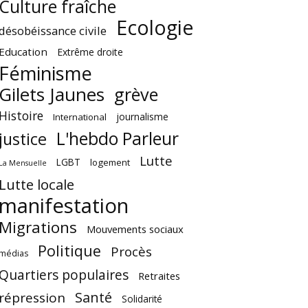
Culture fraîche
Ecologie
désobéissance civile
Education
Extrême droite
Féminisme
Gilets Jaunes
grève
Histoire
journalisme
International
L'hebdo Parleur
justice
Lutte
LGBT
logement
La Mensuelle
Lutte locale
manifestation
Migrations
Mouvements sociaux
Politique
Procès
médias
Quartiers populaires
Retraites
Santé
répression
Solidarité