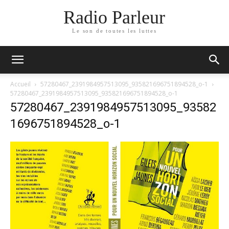
Radio Parleur
Le son de toutes les luttes
Accueil
57280467_2391984957513095_935821696751894528_o-1
57280467_2391984957513095_935821696751894528_o-1
57280467_2391984957513095_93582
1696751894528_o-1