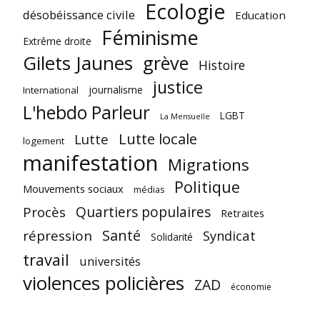
Ecologie
désobéissance civile
Education
Féminisme
Extrême droite
Gilets Jaunes
grève
Histoire
justice
journalisme
International
L'hebdo Parleur
LGBT
La Mensuelle
Lutte locale
Lutte
logement
manifestation
Migrations
Politique
Mouvements sociaux
médias
Quartiers populaires
Procès
Retraites
Santé
répression
Syndicat
Solidarité
travail
universités
violences policières
ZAD
économie