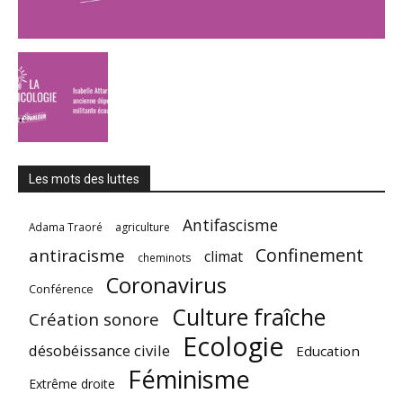
Les mots des luttes
Antifascisme
Adama Traoré
agriculture
Confinement
antiracisme
climat
cheminots
Coronavirus
Conférence
Culture fraîche
Création sonore
Ecologie
désobéissance civile
Education
Féminisme
Extrême droite