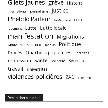
Gilets Jaunes
grève
Histoire
justice
journalisme
International
L'hebdo Parleur
LGBT
La Mensuelle
Lutte locale
Lutte
logement
manifestation
Migrations
Politique
Mouvements sociaux
médias
Quartiers populaires
Procès
Retraites
Santé
répression
Syndicat
Solidarité
travail
universités
violences policières
ZAD
économie
Rechercher sur le site