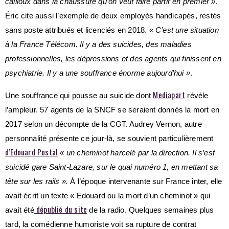
cailloux dans la chaussure qu’on veut faire partir en premier »
.
Éric cite aussi l’exemple de deux employés handicapés, restés
sans poste attribués et licenciés en 2018.
« C’est une situation
à la France Télécom. Il y a des suicides, des maladies
professionnelles, les dépressions et des agents qui finissent en
psychiatrie. Il y a une souffrance énorme aujourd’hui »
.
Mediapart
Une souffrance qui pousse au suicide dont
révèle
l’ampleur. 57 agents de la SNCF se seraient donnés la mort en
2017 selon un décompte de la CGT. Audrey Vernon, autre
personnalité présente ce jour-là, se souvient particulièrement
d’Edouard Postal
« un cheminot harcelé par la direction. Il s’est
suicidé gare Saint-Lazare, sur le quai numéro 1, en mettant sa
tête sur les rails ».
À l’époque intervenante sur France inter, elle
avait écrit un texte « Edouard ou la mort d’un cheminot » qui
dépublié du site
avait été
de la radio. Quelques semaines plus
tard, la comédienne humoriste voit sa rupture de contrat