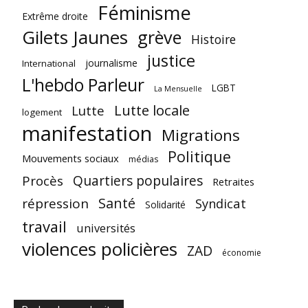
Féminisme
Extrême droite
Gilets Jaunes
grève
Histoire
justice
journalisme
International
L'hebdo Parleur
LGBT
La Mensuelle
Lutte locale
Lutte
logement
manifestation
Migrations
Politique
Mouvements sociaux
médias
Quartiers populaires
Procès
Retraites
Santé
répression
Syndicat
Solidarité
travail
universités
violences policières
ZAD
économie