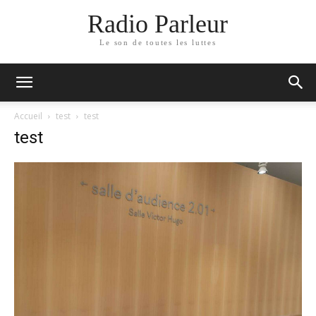
Radio Parleur
Le son de toutes les luttes
Accueil
test
test
test