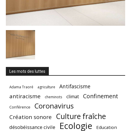
Les mots des luttes
Antifascisme
Adama Traoré
agriculture
Confinement
antiracisme
climat
cheminots
Coronavirus
Conférence
Culture fraîche
Création sonore
Ecologie
désobéissance civile
Education