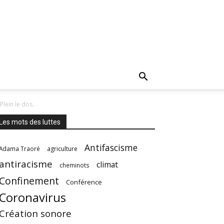
Plein le dos.
Les mots des luttes
Antifascisme
Adama Traoré
agriculture
antiracisme
climat
cheminots
Confinement
Conférence
Coronavirus
Création sonore