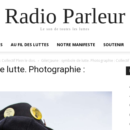
Radio Parleur
Le son de toutes les luttes
ES
AU FIL DES LUTTES
NOTRE MANIFESTE
SOUTENIR
 Collectif Plein le dos.
Gilet Jaune : symbole de lutte. Photographie : Collectif 
e lutte. Photographie :