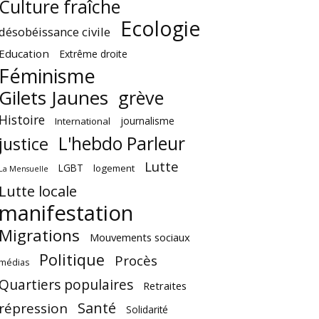
Culture fraîche
Ecologie
désobéissance civile
Education
Extrême droite
Féminisme
Gilets Jaunes
grève
Histoire
journalisme
International
L'hebdo Parleur
justice
Lutte
LGBT
logement
La Mensuelle
Lutte locale
manifestation
Migrations
Mouvements sociaux
Politique
Procès
médias
Quartiers populaires
Retraites
Santé
répression
Solidarité