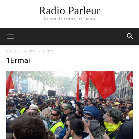
Radio Parleur
Le son de toutes les luttes
Accueil
1Ermai
1Ermai
1Ermai