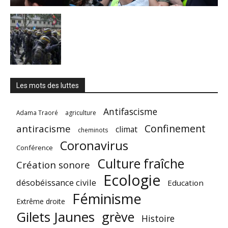
Les mots des luttes
Antifascisme
Adama Traoré
agriculture
Confinement
antiracisme
climat
cheminots
Coronavirus
Conférence
Culture fraîche
Création sonore
Ecologie
désobéissance civile
Education
Féminisme
Extrême droite
Gilets Jaunes
grève
Histoire