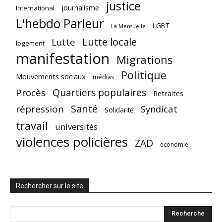
justice
journalisme
International
L'hebdo Parleur
LGBT
La Mensuelle
Lutte locale
Lutte
logement
manifestation
Migrations
Politique
Mouvements sociaux
médias
Quartiers populaires
Procès
Retraites
Santé
répression
Syndicat
Solidarité
travail
universités
violences policières
ZAD
économie
Rechercher sur le site