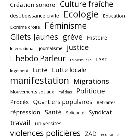
Culture fraîche
Création sonore
Ecologie
désobéissance civile
Education
Féminisme
Extrême droite
Gilets Jaunes
grève
Histoire
justice
journalisme
International
L'hebdo Parleur
LGBT
La Mensuelle
Lutte locale
Lutte
logement
manifestation
Migrations
Politique
Mouvements sociaux
médias
Quartiers populaires
Procès
Retraites
Santé
répression
Syndicat
Solidarité
travail
universités
violences policières
ZAD
économie