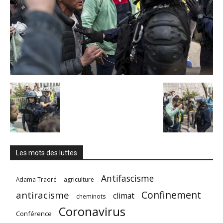
Les mots des luttes
Antifascisme
Adama Traoré
agriculture
Confinement
antiracisme
climat
cheminots
Coronavirus
Conférence