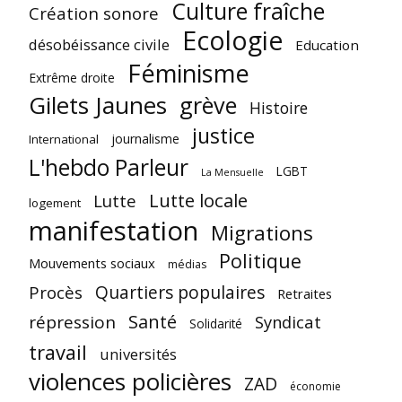
Culture fraîche
Création sonore
Ecologie
désobéissance civile
Education
Féminisme
Extrême droite
Gilets Jaunes
grève
Histoire
justice
journalisme
International
L'hebdo Parleur
LGBT
La Mensuelle
Lutte locale
Lutte
logement
manifestation
Migrations
Politique
Mouvements sociaux
médias
Quartiers populaires
Procès
Retraites
Santé
répression
Syndicat
Solidarité
travail
universités
violences policières
ZAD
économie