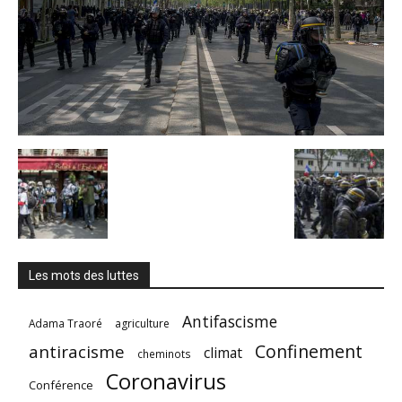
Les mots des luttes
Antifascisme
Adama Traoré
agriculture
Confinement
antiracisme
climat
cheminots
Coronavirus
Conférence