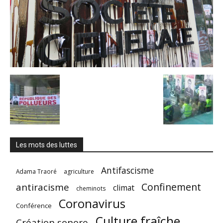
Les mots des luttes
Antifascisme
Adama Traoré
agriculture
Confinement
antiracisme
climat
cheminots
Coronavirus
Conférence
Culture fraîche
Création sonore