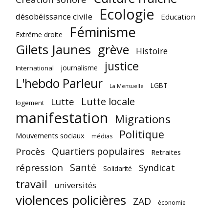
Ecologie
désobéissance civile
Education
Féminisme
Extrême droite
Gilets Jaunes
grève
Histoire
justice
journalisme
International
L'hebdo Parleur
LGBT
La Mensuelle
Lutte locale
Lutte
logement
manifestation
Migrations
Politique
Mouvements sociaux
médias
Quartiers populaires
Procès
Retraites
Santé
répression
Syndicat
Solidarité
travail
universités
violences policières
ZAD
économie