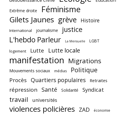
Education
Féminisme
Extrême droite
Gilets Jaunes
grève
Histoire
justice
journalisme
International
L'hebdo Parleur
LGBT
La Mensuelle
Lutte locale
Lutte
logement
manifestation
Migrations
Politique
Mouvements sociaux
médias
Quartiers populaires
Procès
Retraites
Santé
répression
Syndicat
Solidarité
travail
universités
violences policières
ZAD
économie