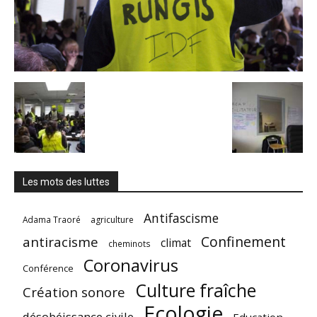
Les mots des luttes
Antifascisme
Adama Traoré
agriculture
Confinement
antiracisme
climat
cheminots
Coronavirus
Conférence
Culture fraîche
Création sonore
Ecologie
désobéissance civile