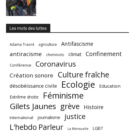
Les mots des luttes
Antifascisme
Adama Traoré
agriculture
Confinement
antiracisme
climat
cheminots
Coronavirus
Conférence
Culture fraîche
Création sonore
Ecologie
désobéissance civile
Education
Féminisme
Extrême droite
Gilets Jaunes
grève
Histoire
justice
journalisme
International
L'hebdo Parleur
LGBT
La Mensuelle