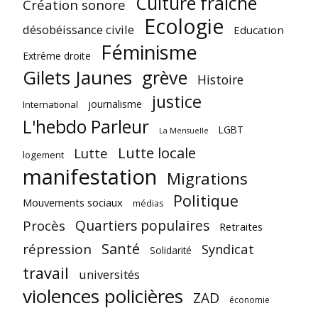
Culture fraîche
Création sonore
Ecologie
désobéissance civile
Education
Féminisme
Extrême droite
Gilets Jaunes
grève
Histoire
justice
journalisme
International
L'hebdo Parleur
LGBT
La Mensuelle
Lutte locale
Lutte
logement
manifestation
Migrations
Politique
Mouvements sociaux
médias
Quartiers populaires
Procès
Retraites
Santé
répression
Syndicat
Solidarité
travail
universités
violences policières
ZAD
économie