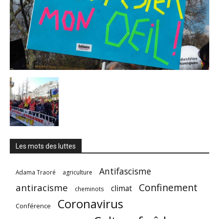
Les mots des luttes
Antifascisme
Adama Traoré
agriculture
Confinement
antiracisme
climat
cheminots
Coronavirus
Conférence