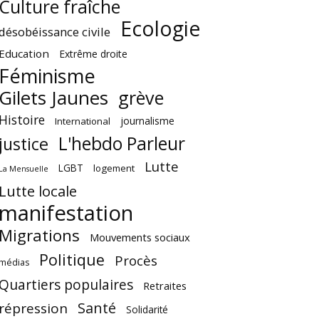
Culture fraîche
Ecologie
désobéissance civile
Education
Extrême droite
Féminisme
Gilets Jaunes
grève
Histoire
journalisme
International
L'hebdo Parleur
justice
Lutte
LGBT
logement
La Mensuelle
Lutte locale
manifestation
Migrations
Mouvements sociaux
Politique
Procès
médias
Quartiers populaires
Retraites
Santé
répression
Solidarité