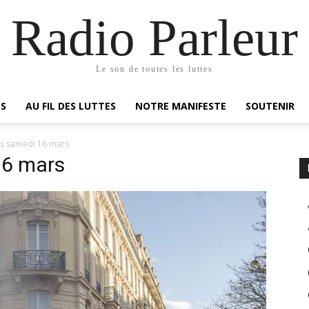
Radio Parleur
Le son de toutes les luttes
ES
AU FIL DES LUTTES
NOTRE MANIFESTE
SOUTENIR
es samedi 16 mars
16 mars