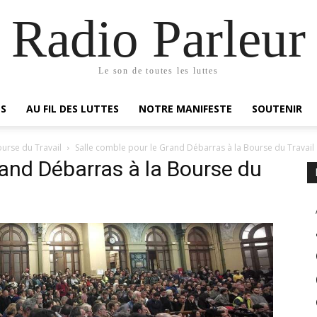
Radio Parleur
Le son de toutes les luttes
ES
AU FIL DES LUTTES
NOTRE MANIFESTE
SOUTENIR
urse du Travail
Salle comble pour le Grand Débarras à la Bourse du Travail
rand Débarras à la Bourse du