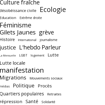
Culture fraîche
Ecologie
désobéissance civile
Education
Extrême droite
Féminisme
Gilets Jaunes
grève
Histoire
journalisme
International
L'hebdo Parleur
justice
Lutte
LGBT
logement
La Mensuelle
Lutte locale
manifestation
Migrations
Mouvements sociaux
Politique
Procès
médias
Quartiers populaires
Retraites
Santé
répression
Solidarité