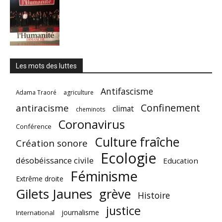
Les mots des luttes
Antifascisme
Adama Traoré
agriculture
Confinement
antiracisme
climat
cheminots
Coronavirus
Conférence
Culture fraîche
Création sonore
Ecologie
désobéissance civile
Education
Féminisme
Extrême droite
Gilets Jaunes
grève
Histoire
justice
journalisme
International