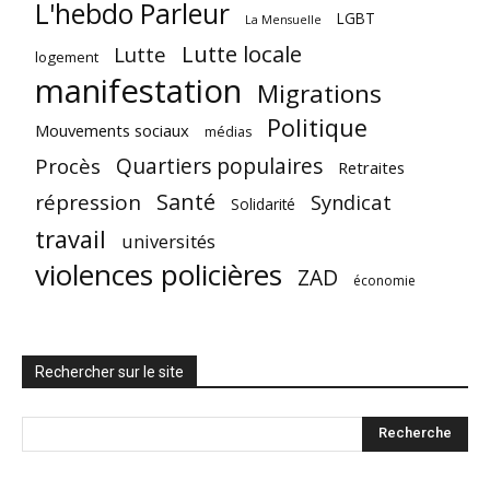
L'hebdo Parleur
LGBT
La Mensuelle
Lutte locale
Lutte
logement
manifestation
Migrations
Politique
Mouvements sociaux
médias
Quartiers populaires
Procès
Retraites
Santé
répression
Syndicat
Solidarité
travail
universités
violences policières
ZAD
économie
Rechercher sur le site