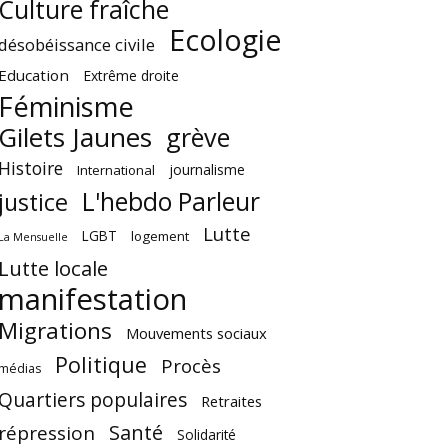
Culture fraîche
Ecologie
désobéissance civile
Education
Extrême droite
Féminisme
Gilets Jaunes
grève
Histoire
journalisme
International
L'hebdo Parleur
justice
Lutte
LGBT
logement
La Mensuelle
Lutte locale
manifestation
Migrations
Mouvements sociaux
Politique
Procès
médias
Quartiers populaires
Retraites
Santé
répression
Solidarité