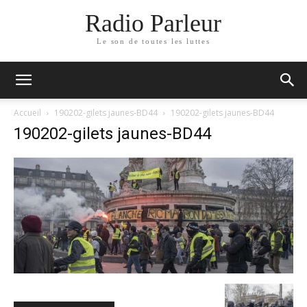
Radio Parleur
Le son de toutes les luttes
Accueil
190202-gilets jaunes-BD44
190202-gilets jaunes-BD44
190202-gilets jaunes-BD44