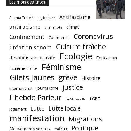
Les mots des luttes
Antifascisme
Adama Traoré
agriculture
antiracisme
climat
cheminots
Coronavirus
Confinement
Conférence
Culture fraîche
Création sonore
Ecologie
désobéissance civile
Education
Féminisme
Extrême droite
Gilets Jaunes
grève
Histoire
justice
journalisme
International
L'hebdo Parleur
LGBT
La Mensuelle
Lutte locale
Lutte
logement
manifestation
Migrations
Politique
Mouvements sociaux
médias