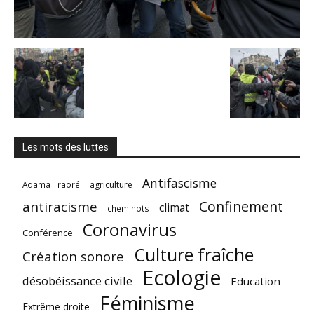
Les mots des luttes
Antifascisme
Adama Traoré
agriculture
Confinement
antiracisme
climat
cheminots
Coronavirus
Conférence
Culture fraîche
Création sonore
Ecologie
désobéissance civile
Education
Féminisme
Extrême droite