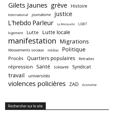
Gilets Jaunes
grève
Histoire
justice
journalisme
International
L'hebdo Parleur
LGBT
La Mensuelle
Lutte locale
Lutte
logement
manifestation
Migrations
Politique
Mouvements sociaux
médias
Quartiers populaires
Procès
Retraites
Santé
répression
Syndicat
Solidarité
travail
universités
violences policières
ZAD
économie
Rechercher sur le site