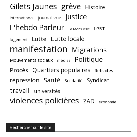
Gilets Jaunes
grève
Histoire
justice
journalisme
International
L'hebdo Parleur
LGBT
La Mensuelle
Lutte locale
Lutte
logement
manifestation
Migrations
Politique
Mouvements sociaux
médias
Quartiers populaires
Procès
Retraites
Santé
répression
Syndicat
Solidarité
travail
universités
violences policières
ZAD
économie
Rechercher sur le site