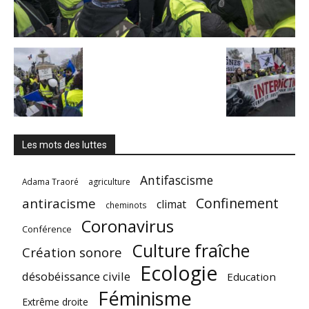
Les mots des luttes
Antifascisme
Adama Traoré
agriculture
Confinement
antiracisme
climat
cheminots
Coronavirus
Conférence
Culture fraîche
Création sonore
Ecologie
désobéissance civile
Education
Féminisme
Extrême droite