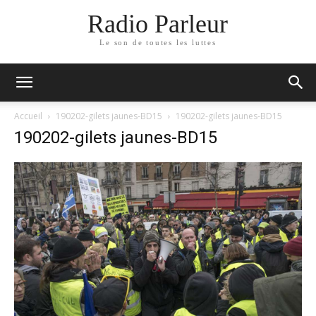
Radio Parleur
Le son de toutes les luttes
Accueil
190202-gilets jaunes-BD15
190202-gilets jaunes-BD15
190202-gilets jaunes-BD15