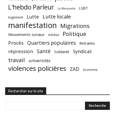
L'hebdo Parleur
LGBT
La Mensuelle
Lutte locale
Lutte
logement
manifestation
Migrations
Politique
Mouvements sociaux
médias
Quartiers populaires
Procès
Retraites
Santé
répression
Syndicat
Solidarité
travail
universités
violences policières
ZAD
économie
Rechercher sur le site