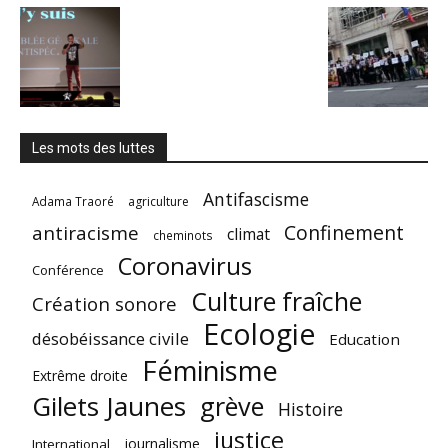
Les mots des luttes
Antifascisme
Adama Traoré
agriculture
Confinement
antiracisme
climat
cheminots
Coronavirus
Conférence
Culture fraîche
Création sonore
Ecologie
désobéissance civile
Education
Féminisme
Extrême droite
Gilets Jaunes
grève
Histoire
justice
journalisme
International