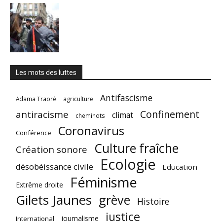
Les mots des luttes
Antifascisme
Adama Traoré
agriculture
Confinement
antiracisme
climat
cheminots
Coronavirus
Conférence
Culture fraîche
Création sonore
Ecologie
désobéissance civile
Education
Féminisme
Extrême droite
Gilets Jaunes
grève
Histoire
justice
journalisme
International