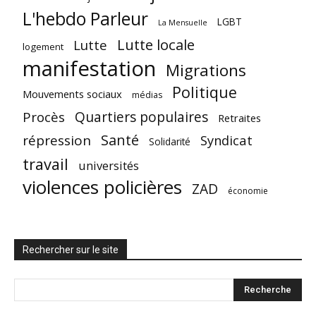
L'hebdo Parleur
LGBT
La Mensuelle
Lutte locale
Lutte
logement
manifestation
Migrations
Politique
Mouvements sociaux
médias
Quartiers populaires
Procès
Retraites
Santé
répression
Syndicat
Solidarité
travail
universités
violences policières
ZAD
économie
Rechercher sur le site