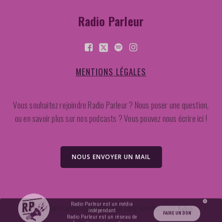
Radio Parleur
MENTIONS LÉGALES
Vous souhaitez rejoindre Radio Parleur ? Nous poser une question,
ou en savoir plus sur nos podcasts ? Vous pouvez nous écrire ici !
NOUS ENVOYER UN MAIL
2026 Radio Parleur. Created for free using WordPress and
Kubio
Radio Parleur est un média
indépendant
FAIRE UN DON