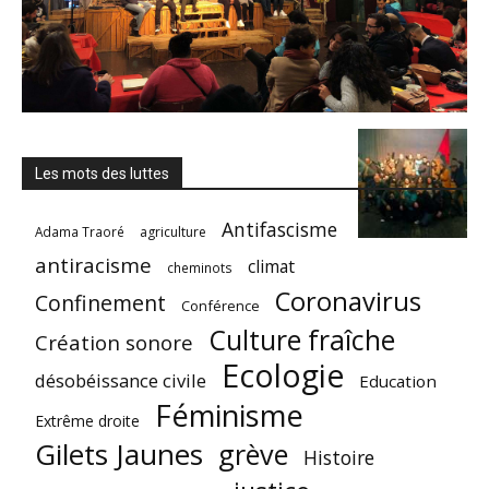
Les mots des luttes
Antifascisme
Adama Traoré
agriculture
antiracisme
climat
cheminots
Coronavirus
Confinement
Conférence
Culture fraîche
Création sonore
Ecologie
désobéissance civile
Education
Féminisme
Extrême droite
Gilets Jaunes
grève
Histoire