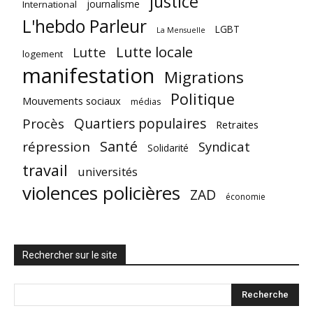
justice
journalisme
International
L'hebdo Parleur
LGBT
La Mensuelle
Lutte locale
Lutte
logement
manifestation
Migrations
Politique
Mouvements sociaux
médias
Quartiers populaires
Procès
Retraites
Santé
répression
Syndicat
Solidarité
travail
universités
violences policières
ZAD
économie
Rechercher sur le site