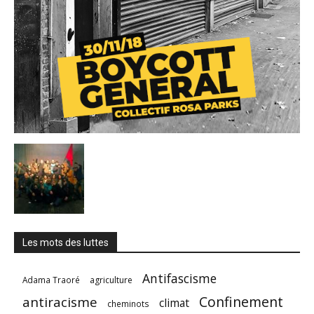
Les mots des luttes
Antifascisme
Adama Traoré
agriculture
Confinement
antiracisme
climat
cheminots