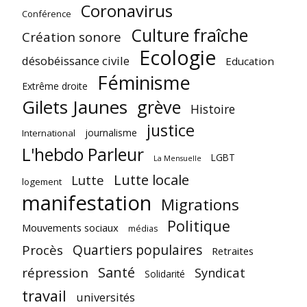
Coronavirus
Conférence
Culture fraîche
Création sonore
Ecologie
désobéissance civile
Education
Féminisme
Extrême droite
Gilets Jaunes
grève
Histoire
justice
journalisme
International
L'hebdo Parleur
LGBT
La Mensuelle
Lutte locale
Lutte
logement
manifestation
Migrations
Politique
Mouvements sociaux
médias
Quartiers populaires
Procès
Retraites
Santé
répression
Syndicat
Solidarité
travail
universités