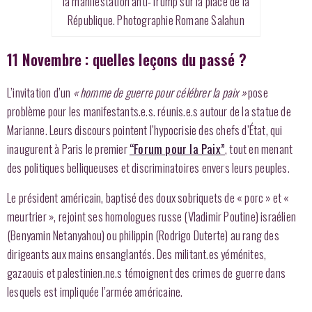
la manifestation anti-Trump sur la place de la
République. Photographie Romane Salahun
11 Novembre : quelles leçons du passé ?
L’invitation d’un
« homme de guerre pour célébrer la paix »
pose
problème pour les manifestants.e.s. réunis.e.s autour de la statue de
Marianne. Leurs discours pointent l’hypocrisie des chefs d’État, qui
inaugurent à Paris le premier
“Forum pour la Paix”
, tout en menant
des politiques belliqueuses et discriminatoires envers leurs peuples.
Le président américain, baptisé des doux sobriquets de « porc » et «
meurtrier », rejoint ses homologues russe (Vladimir Poutine) israélien
(Benyamin Netanyahou) ou philippin (Rodrigo Duterte) au rang des
dirigeants aux mains ensanglantés. Des militant.es yéménites,
gazaouis et palestinien.ne.s témoignent des crimes de guerre dans
lesquels est impliquée l’armée américaine.