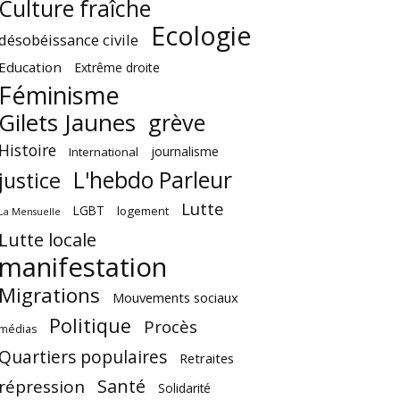
Culture fraîche
Ecologie
désobéissance civile
Education
Extrême droite
Féminisme
Gilets Jaunes
grève
Histoire
journalisme
International
L'hebdo Parleur
justice
Lutte
LGBT
logement
La Mensuelle
Lutte locale
manifestation
Migrations
Mouvements sociaux
Politique
Procès
médias
Quartiers populaires
Retraites
Santé
répression
Solidarité