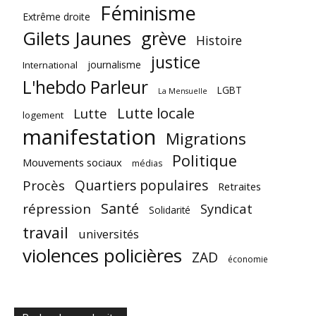
Féminisme
Extrême droite
Gilets Jaunes
grève
Histoire
justice
journalisme
International
L'hebdo Parleur
LGBT
La Mensuelle
Lutte locale
Lutte
logement
manifestation
Migrations
Politique
Mouvements sociaux
médias
Quartiers populaires
Procès
Retraites
Santé
répression
Syndicat
Solidarité
travail
universités
violences policières
ZAD
économie