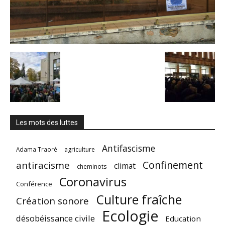
Les mots des luttes
Antifascisme
Adama Traoré
agriculture
Confinement
antiracisme
climat
cheminots
Coronavirus
Conférence
Culture fraîche
Création sonore
Ecologie
désobéissance civile
Education