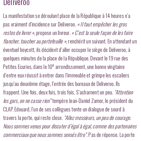
Deliveroo
La manifestation se déroulant place de la République à 14 heures n’a
pas vraiment d’incidence sur Deliveroo.
« Il faut empêcher les gros
restos de livrer »
, propose un livreur.
« C’est la seule façon de les faire
flancher, toucher au portefeuille »
, renchérit un suivant. En attendant un
éventuel boycott, ils décident d’aller occuper le siège de Deliveroo, à
quelques minutes de la place de la République. Devant le 19 rue des
e
Petites Ecuries, dans le 10
arrondissement, une bonne vingtaine
d’entre eux réussit à entrer dans l’immeuble et grimpe les escaliers
jusqu’au deuxième étage, l’entrée des bureaux de Deliveroo. Ils
frappent. Une fois, deux fois, trois fois. S’acharnent un peu.
“Attention
les gars, on ne casse rien”
tempère Jean-Daniel Zamor, le président du
CLAP. Edouard, l’un de ses collègues tente un dialogue de sourd à
travers la porte, qui reste close.
“Allez messieurs, un peu de courage.
Nous sommes venus pour discuter d’égal à égal, comme des partenaires
commerciaux que nous sommes sensés être”.
Pas de réponse. La porte