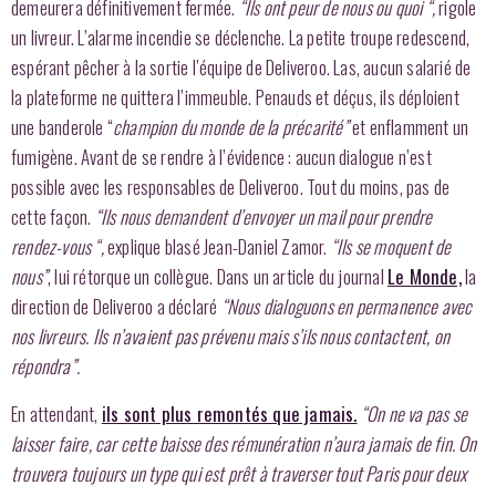
demeurera définitivement fermée.
“Ils ont peur de nous ou quoi “,
rigole
un livreur. L’alarme incendie se déclenche. La petite troupe redescend,
espérant pêcher à la sortie l’équipe de Deliveroo. Las, aucun salarié de
la plateforme ne quittera l’immeuble. Penauds et déçus, ils déploient
une banderole “
champion du monde de la précarité”
et enflamment un
fumigène. Avant de se rendre à l’évidence : aucun dialogue n’est
possible avec les responsables de Deliveroo. Tout du moins, pas de
cette façon.
“Ils nous demandent d’envoyer un mail pour prendre
rendez-vous “,
explique blasé Jean-Daniel Zamor.
“Ils se moquent de
nous”
, lui rétorque un collègue. Dans un article du journal
Le Monde,
la
direction de Deliveroo a déclaré
“Nous dialoguons en permanence avec
nos livreurs. Ils n’avaient pas prévenu mais s’ils nous contactent, on
répondra”.
En attendant,
ils sont plus remontés que jamais.
“On ne va pas se
laisser faire, car cette baisse des rémunération n’aura jamais de fin. On
trouvera toujours un type qui est prêt à traverser tout Paris pour deux