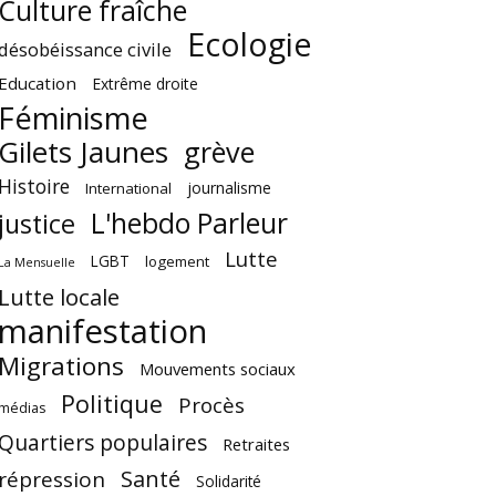
Culture fraîche
Ecologie
désobéissance civile
Education
Extrême droite
Féminisme
Gilets Jaunes
grève
Histoire
journalisme
International
L'hebdo Parleur
justice
Lutte
LGBT
logement
La Mensuelle
Lutte locale
manifestation
Migrations
Mouvements sociaux
Politique
Procès
médias
Quartiers populaires
Retraites
Santé
répression
Solidarité