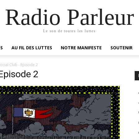
Radio Parleur
Le son de toutes les luttes
ES
AU FIL DES LUTTES
NOTRE MANIFESTE
SOUTENIR
Social Club - Episode 2
 Episode 2