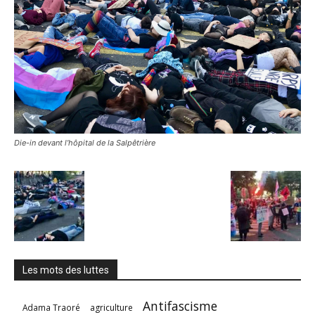
Die-in devant l’hôpital de la Salpêtrière
Les mots des luttes
Antifascisme
Adama Traoré
agriculture