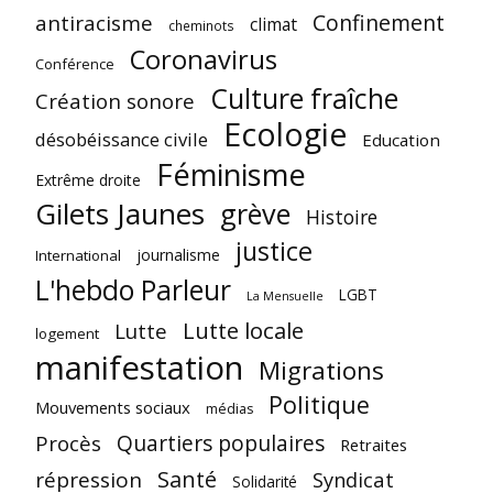
Confinement
antiracisme
climat
cheminots
Coronavirus
Conférence
Culture fraîche
Création sonore
Ecologie
désobéissance civile
Education
Féminisme
Extrême droite
Gilets Jaunes
grève
Histoire
justice
journalisme
International
L'hebdo Parleur
LGBT
La Mensuelle
Lutte locale
Lutte
logement
manifestation
Migrations
Politique
Mouvements sociaux
médias
Quartiers populaires
Procès
Retraites
Santé
répression
Syndicat
Solidarité