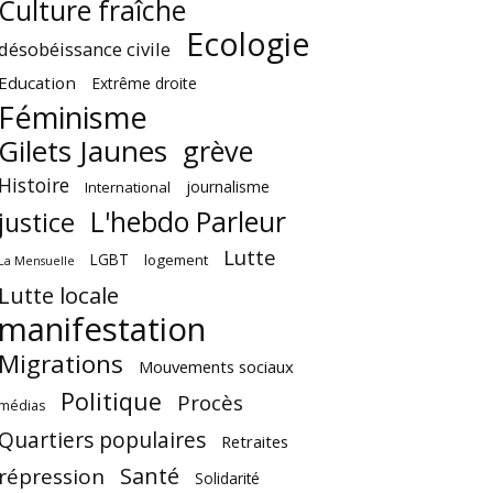
Culture fraîche
Ecologie
désobéissance civile
Education
Extrême droite
Féminisme
Gilets Jaunes
grève
Histoire
journalisme
International
L'hebdo Parleur
justice
Lutte
LGBT
logement
La Mensuelle
Lutte locale
manifestation
Migrations
Mouvements sociaux
Politique
Procès
médias
Quartiers populaires
Retraites
Santé
répression
Solidarité