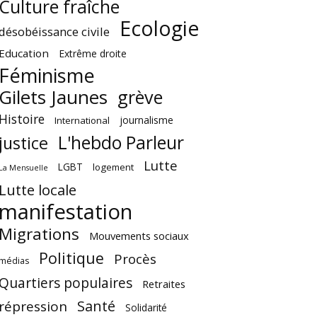
Culture fraîche
Ecologie
désobéissance civile
Education
Extrême droite
Féminisme
Gilets Jaunes
grève
Histoire
journalisme
International
L'hebdo Parleur
justice
Lutte
LGBT
logement
La Mensuelle
Lutte locale
manifestation
Migrations
Mouvements sociaux
Politique
Procès
médias
Quartiers populaires
Retraites
Santé
répression
Solidarité