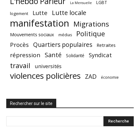
L'hebdo Parleur
LGBT
La Mensuelle
Lutte locale
Lutte
logement
manifestation
Migrations
Politique
Mouvements sociaux
médias
Quartiers populaires
Procès
Retraites
Santé
répression
Syndicat
Solidarité
travail
universités
violences policières
ZAD
économie
Rechercher sur le site