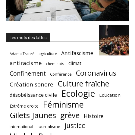
Les mots des luttes
Antifascisme
Adama Traoré
agriculture
antiracisme
climat
cheminots
Coronavirus
Confinement
Conférence
Culture fraîche
Création sonore
Ecologie
désobéissance civile
Education
Féminisme
Extrême droite
Gilets Jaunes
grève
Histoire
justice
journalisme
International