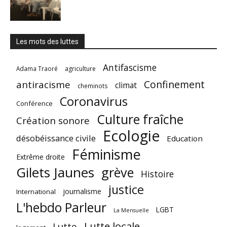
Les mots des luttes
Antifascisme
Adama Traoré
agriculture
Confinement
antiracisme
climat
cheminots
Coronavirus
Conférence
Culture fraîche
Création sonore
Ecologie
désobéissance civile
Education
Féminisme
Extrême droite
Gilets Jaunes
grève
Histoire
justice
journalisme
International
L'hebdo Parleur
LGBT
La Mensuelle
Lutte locale
Lutte