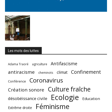
Les mots des luttes
Antifascisme
Adama Traoré
agriculture
Confinement
antiracisme
climat
cheminots
Coronavirus
Conférence
Culture fraîche
Création sonore
Ecologie
désobéissance civile
Education
Féminisme
Extrême droite