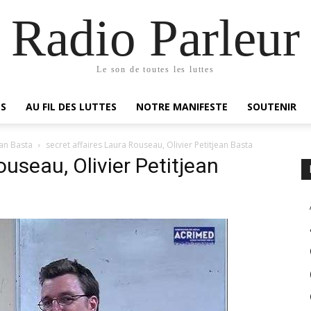
Radio Parleur
Le son de toutes les luttes
ES
AU FIL DES LUTTES
NOTRE MANIFESTE
SOUTENIR
ean Basta
secret affaires Laura Rouseau, Olivier Petitjean Basta
ouseau, Olivier Petitjean