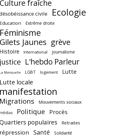
Culture fraîche
Ecologie
désobéissance civile
Education
Extrême droite
Féminisme
Gilets Jaunes
grève
Histoire
journalisme
International
L'hebdo Parleur
justice
Lutte
LGBT
logement
La Mensuelle
Lutte locale
manifestation
Migrations
Mouvements sociaux
Politique
Procès
médias
Quartiers populaires
Retraites
Santé
répression
Solidarité