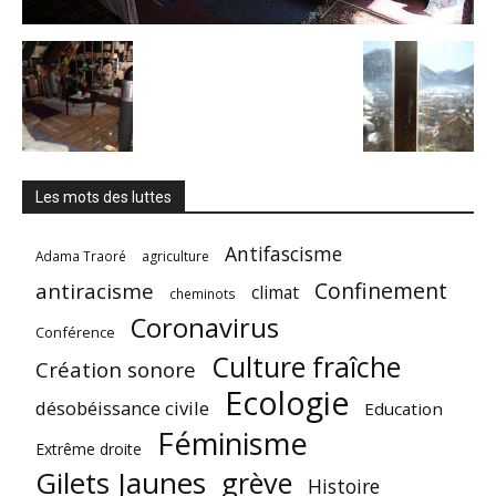
Les mots des luttes
Antifascisme
Adama Traoré
agriculture
Confinement
antiracisme
climat
cheminots
Coronavirus
Conférence
Culture fraîche
Création sonore
Ecologie
désobéissance civile
Education
Féminisme
Extrême droite
Gilets Jaunes
grève
Histoire