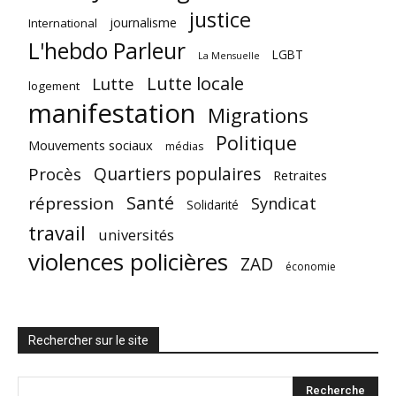
justice
journalisme
International
L'hebdo Parleur
LGBT
La Mensuelle
Lutte locale
Lutte
logement
manifestation
Migrations
Politique
Mouvements sociaux
médias
Quartiers populaires
Procès
Retraites
Santé
répression
Syndicat
Solidarité
travail
universités
violences policières
ZAD
économie
Rechercher sur le site