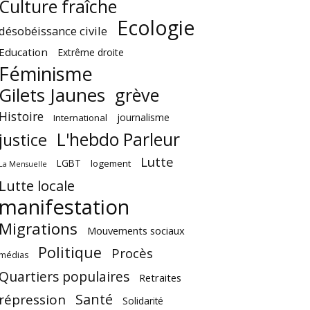
Culture fraîche
Ecologie
désobéissance civile
Education
Extrême droite
Féminisme
Gilets Jaunes
grève
Histoire
journalisme
International
L'hebdo Parleur
justice
Lutte
LGBT
logement
La Mensuelle
Lutte locale
manifestation
Migrations
Mouvements sociaux
Politique
Procès
médias
Quartiers populaires
Retraites
Santé
répression
Solidarité