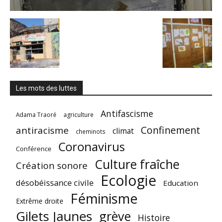
Les mots des luttes
Antifascisme
Adama Traoré
agriculture
Confinement
antiracisme
climat
cheminots
Coronavirus
Conférence
Culture fraîche
Création sonore
Ecologie
désobéissance civile
Education
Féminisme
Extrême droite
Gilets Jaunes
grève
Histoire