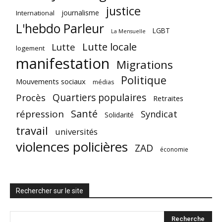
justice
journalisme
International
L'hebdo Parleur
LGBT
La Mensuelle
Lutte locale
Lutte
logement
manifestation
Migrations
Politique
Mouvements sociaux
médias
Quartiers populaires
Procès
Retraites
Santé
répression
Syndicat
Solidarité
travail
universités
violences policières
ZAD
économie
Rechercher sur le site