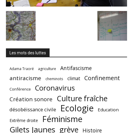
Les mots des luttes
Antifascisme
Adama Traoré
agriculture
Confinement
antiracisme
climat
cheminots
Coronavirus
Conférence
Culture fraîche
Création sonore
Ecologie
désobéissance civile
Education
Féminisme
Extrême droite
Gilets Jaunes
grève
Histoire