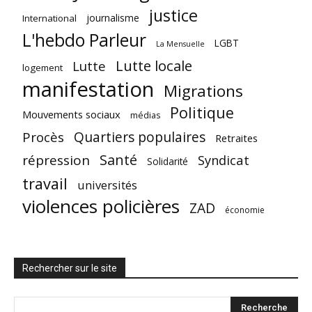
justice
journalisme
International
L'hebdo Parleur
LGBT
La Mensuelle
Lutte locale
Lutte
logement
manifestation
Migrations
Politique
Mouvements sociaux
médias
Quartiers populaires
Procès
Retraites
Santé
répression
Syndicat
Solidarité
travail
universités
violences policières
ZAD
économie
Rechercher sur le site